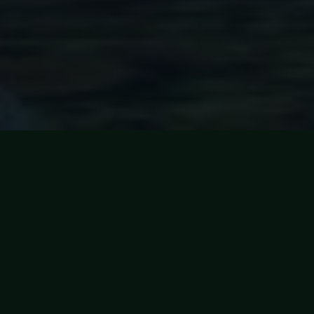
Recursos
Seu Servidor de World of Warcraft 3.3.5a
O Eversong WoW é um projeto
criado para reviver a experiência